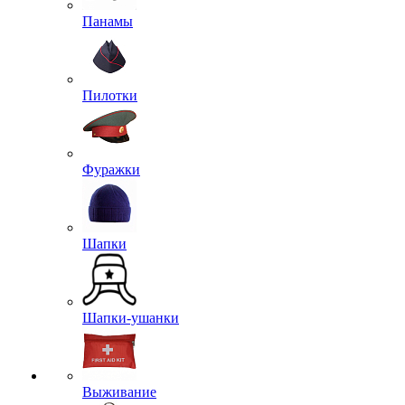
Панамы
Пилотки
Фуражки
Шапки
Шапки-ушанки
Выживание