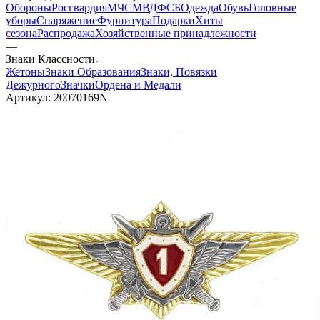
Обороны
Росгвардия
МЧС
МВД
ФСБ
Одежда
Обувь
Головные
уборы
Снаряжение
Фурнитура
Подарки
Хиты
сезона
Распродажа
Хозяйственные принадлежности
—
Знаки Классности
Жетоны
Знаки Образования
Знаки, Повязки
Дежурного
Значки
Ордена и Медали
Артикул:
20070169N