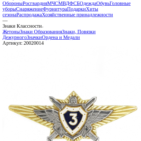
Обороны
Росгвардия
МЧС
МВД
ФСБ
Одежда
Обувь
Головные
уборы
Снаряжение
Фурнитура
Подарки
Хиты
сезона
Распродажа
Хозяйственные принадлежности
—
Знаки Классности
Жетоны
Знаки Образования
Знаки, Повязки
Дежурного
Значки
Ордена и Медали
Артикул:
20020014