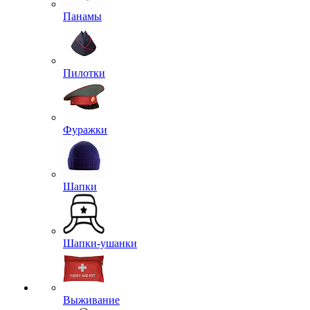
Панамы
Пилотки
Фуражки
Шапки
Шапки-ушанки
Выживание