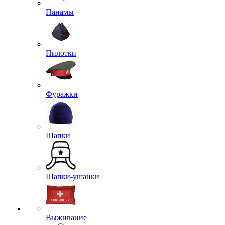
Панамы
Пилотки
Фуражки
Шапки
Шапки-ушанки
Выживание