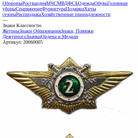
Обороны
Росгвардия
МЧС
МВД
ФСБ
Одежда
Обувь
Головные
уборы
Снаряжение
Фурнитура
Подарки
Хиты
сезона
Распродажа
Хозяйственные принадлежности
—
Знаки Классности
Жетоны
Знаки Образования
Знаки, Повязки
Дежурного
Значки
Ордена и Медали
Артикул:
20060005