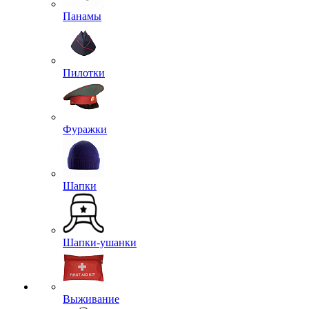
Панамы
Пилотки
Фуражки
Шапки
Шапки-ушанки
Выживание