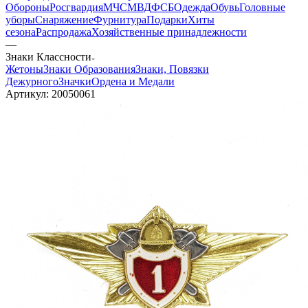
Обороны
Росгвардия
МЧС
МВД
ФСБ
Одежда
Обувь
Головные
уборы
Снаряжение
Фурнитура
Подарки
Хиты
сезона
Распродажа
Хозяйственные принадлежности
—
Знаки Классности
Жетоны
Знаки Образования
Знаки, Повязки
Дежурного
Значки
Ордена и Медали
Артикул:
20050061