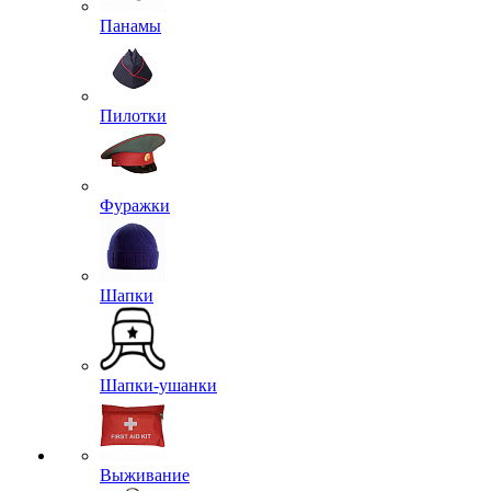
Панамы
Пилотки
Фуражки
Шапки
Шапки-ушанки
Выживание