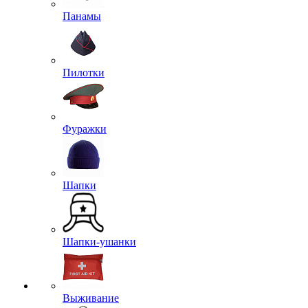
Панамы
Пилотки
Фуражки
Шапки
Шапки-ушанки
Выживание