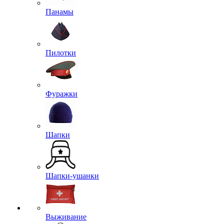
Панамы
Пилотки
Фуражки
Шапки
Шапки-ушанки
Выживание