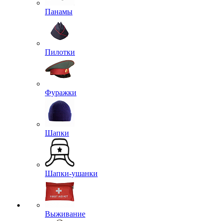
Панамы
Пилотки
Фуражки
Шапки
Шапки-ушанки
Выживание