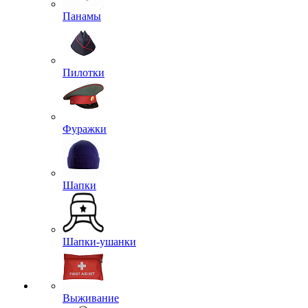
Панамы
Пилотки
Фуражки
Шапки
Шапки-ушанки
Выживание