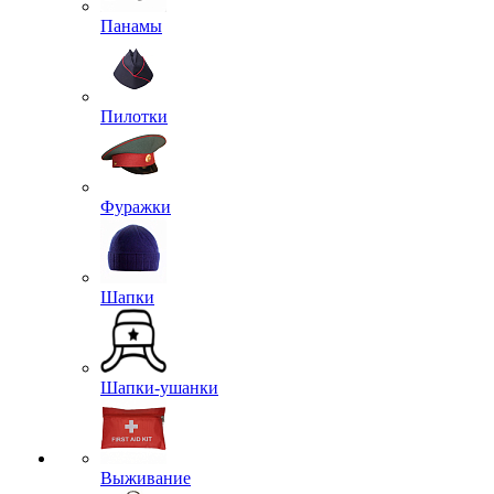
Панамы
Пилотки
Фуражки
Шапки
Шапки-ушанки
Выживание