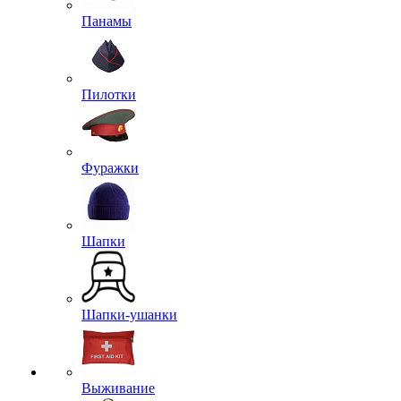
Панамы
Пилотки
Фуражки
Шапки
Шапки-ушанки
Выживание