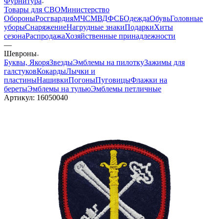
Фурнитура
Товары для СВО
Министерство
Обороны
Росгвардия
МЧС
МВД
ФСБ
Одежда
Обувь
Головные
уборы
Снаряжение
Нагрудные знаки
Подарки
Хиты
сезона
Распродажа
Хозяйственные принадлежности
—
Шевроны
Буквы, Якоря
Звезды
Эмблемы на пилотку
Зажимы для
галстуков
Кокарды
Лычки и
пластины
Нашивки
Погоны
Пуговицы
Флажки на
береты
Эмблемы на тулью
Эмблемы петличные
Артикул:
16050040