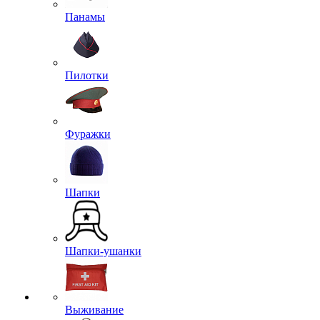
Панамы
Пилотки
Фуражки
Шапки
Шапки-ушанки
Выживание