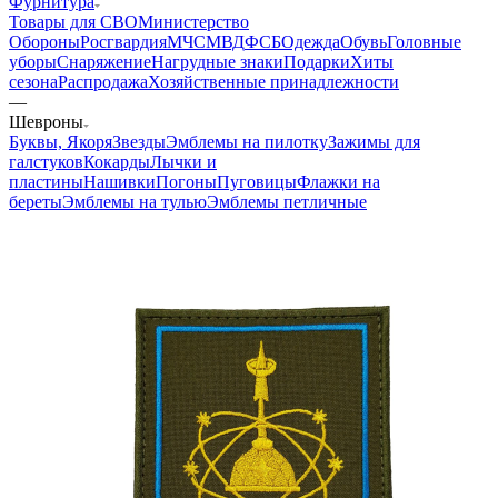
Фурнитура
Товары для СВО
Министерство
Обороны
Росгвардия
МЧС
МВД
ФСБ
Одежда
Обувь
Головные
уборы
Снаряжение
Нагрудные знаки
Подарки
Хиты
сезона
Распродажа
Хозяйственные принадлежности
—
Шевроны
Буквы, Якоря
Звезды
Эмблемы на пилотку
Зажимы для
галстуков
Кокарды
Лычки и
пластины
Нашивки
Погоны
Пуговицы
Флажки на
береты
Эмблемы на тулью
Эмблемы петличные