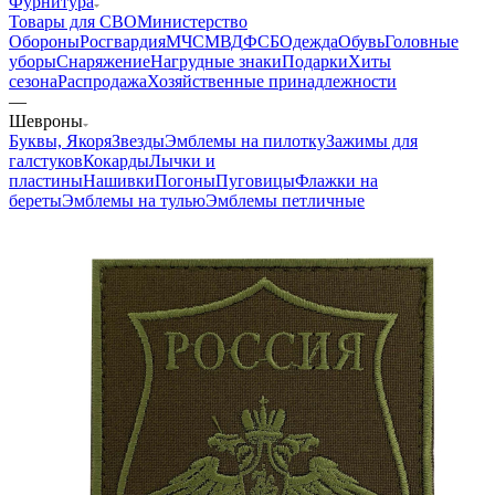
Фурнитура
Товары для СВО
Министерство
Обороны
Росгвардия
МЧС
МВД
ФСБ
Одежда
Обувь
Головные
уборы
Снаряжение
Нагрудные знаки
Подарки
Хиты
сезона
Распродажа
Хозяйственные принадлежности
—
Шевроны
Буквы, Якоря
Звезды
Эмблемы на пилотку
Зажимы для
галстуков
Кокарды
Лычки и
пластины
Нашивки
Погоны
Пуговицы
Флажки на
береты
Эмблемы на тулью
Эмблемы петличные