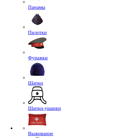
Панамы
Пилотки
Фуражки
Шапки
Шапки-ушанки
Выживание