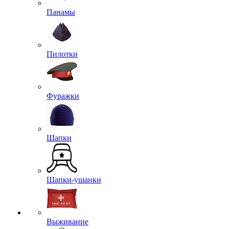
Панамы
Пилотки
Фуражки
Шапки
Шапки-ушанки
Выживание