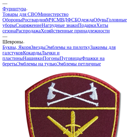
—
Фурнитура
Товары для СВО
Министерство
Обороны
Росгвардия
МЧС
МВД
ФСБ
Одежда
Обувь
Головные
уборы
Снаряжение
Нагрудные знаки
Подарки
Хиты
сезона
Распродажа
Хозяйственные принадлежности
—
Шевроны
Буквы, Якоря
Звезды
Эмблемы на пилотку
Зажимы для
галстуков
Кокарды
Лычки и
пластины
Нашивки
Погоны
Пуговицы
Флажки на
береты
Эмблемы на тулью
Эмблемы петличные