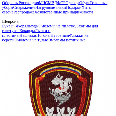
Обороны
Росгвардия
МЧС
МВД
ФСБ
Одежда
Обувь
Головные
уборы
Снаряжение
Нагрудные знаки
Подарки
Хиты
сезона
Распродажа
Хозяйственные принадлежности
—
Шевроны
Буквы, Якоря
Звезды
Эмблемы на пилотку
Зажимы для
галстуков
Кокарды
Лычки и
пластины
Нашивки
Погоны
Пуговицы
Флажки на
береты
Эмблемы на тулью
Эмблемы петличные