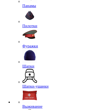
Панамы
Пилотки
Фуражки
Шапки
Шапки-ушанки
Выживание