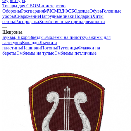
Фурнитура
Товары для СВО
Министерство
Обороны
Росгвардия
МЧС
МВД
ФСБ
Одежда
Обувь
Головные
уборы
Снаряжение
Нагрудные знаки
Подарки
Хиты
сезона
Распродажа
Хозяйственные принадлежности
—
Шевроны
Буквы, Якоря
Звезды
Эмблемы на пилотку
Зажимы для
галстуков
Кокарды
Лычки и
пластины
Нашивки
Погоны
Пуговицы
Флажки на
береты
Эмблемы на тулью
Эмблемы петличные