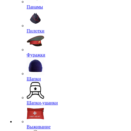
Панамы
Пилотки
Фуражки
Шапки
Шапки-ушанки
Выживание