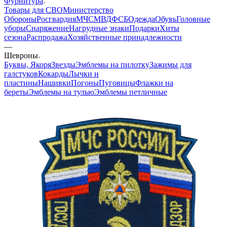
Фурнитура
Товары для СВО
Министерство
Обороны
Росгвардия
МЧС
МВД
ФСБ
Одежда
Обувь
Головные
уборы
Снаряжение
Нагрудные знаки
Подарки
Хиты
сезона
Распродажа
Хозяйственные принадлежности
—
Шевроны
Буквы, Якоря
Звезды
Эмблемы на пилотку
Зажимы для
галстуков
Кокарды
Лычки и
пластины
Нашивки
Погоны
Пуговицы
Флажки на
береты
Эмблемы на тулью
Эмблемы петличные