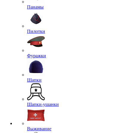
Панамы
Пилотки
Фуражки
Шапки
Шапки-ушанки
Выживание