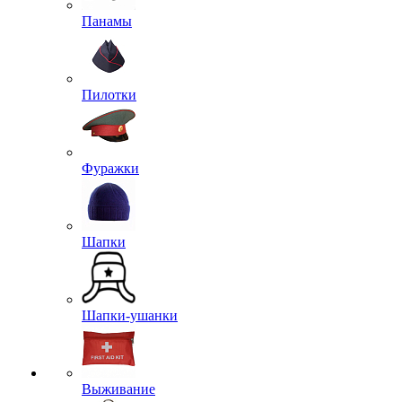
Панамы
Пилотки
Фуражки
Шапки
Шапки-ушанки
Выживание