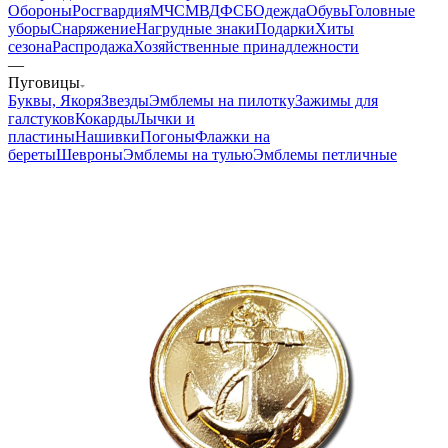
Обороны
Росгвардия
МЧС
МВД
ФСБ
Одежда
Обувь
Головные
уборы
Снаряжение
Нагрудные знаки
Подарки
Хиты
сезона
Распродажа
Хозяйственные принадлежности
—
Пуговицы
Буквы, Якоря
Звезды
Эмблемы на пилотку
Зажимы для
галстуков
Кокарды
Лычки и
пластины
Нашивки
Погоны
Флажки на
береты
Шевроны
Эмблемы на тулью
Эмблемы петличные