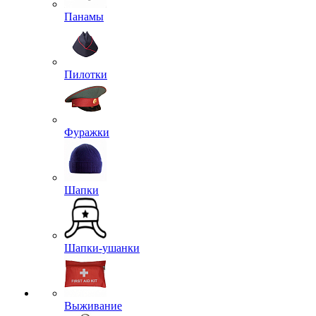
Панамы
Пилотки
Фуражки
Шапки
Шапки-ушанки
Выживание