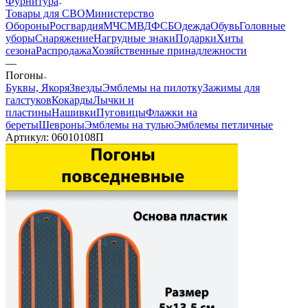
Фурнитура
Товары для СВО
Министерство
Обороны
Росгвардия
МЧС
МВД
ФСБ
Одежда
Обувь
Головные
уборы
Снаряжение
Нагрудные знаки
Подарки
Хиты
сезона
Распродажа
Хозяйственные принадлежности
—
Погоны
Буквы, Якоря
Звезды
Эмблемы на пилотку
Зажимы для
галстуков
Кокарды
Лычки и
пластины
Нашивки
Пуговицы
Флажки на
береты
Шевроны
Эмблемы на тулью
Эмблемы петличные
Артикул:
06010108П