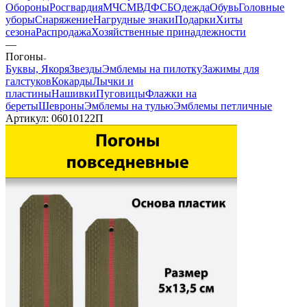
Обороны
Росгвардия
МЧС
МВД
ФСБ
Одежда
Обувь
Головные
уборы
Снаряжение
Нагрудные знаки
Подарки
Хиты
сезона
Распродажа
Хозяйственные принадлежности
—
Погоны
Буквы, Якоря
Звезды
Эмблемы на пилотку
Зажимы для
галстуков
Кокарды
Лычки и
пластины
Нашивки
Пуговицы
Флажки на
береты
Шевроны
Эмблемы на тулью
Эмблемы петличные
Артикул:
06010122П