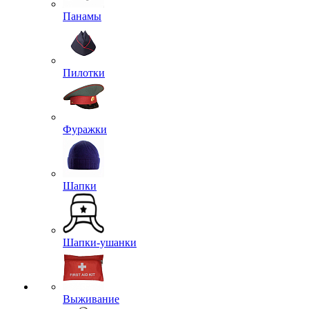
Панамы
Пилотки
Фуражки
Шапки
Шапки-ушанки
Выживание