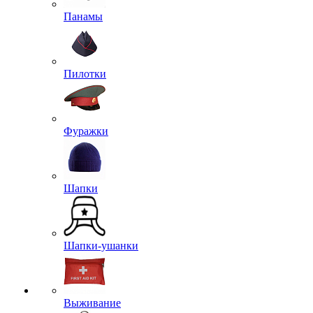
Панамы
Пилотки
Фуражки
Шапки
Шапки-ушанки
Выживание