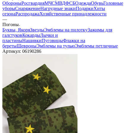
Обороны
Росгвардия
МЧС
МВД
ФСБ
Одежда
Обувь
Головные
уборы
Снаряжение
Нагрудные знаки
Подарки
Хиты
сезона
Распродажа
Хозяйственные принадлежности
—
Погоны
Буквы, Якоря
Звезды
Эмблемы на пилотку
Зажимы для
галстуков
Кокарды
Лычки и
пластины
Нашивки
Пуговицы
Флажки на
береты
Шевроны
Эмблемы на тулью
Эмблемы петличные
Артикул:
06190286