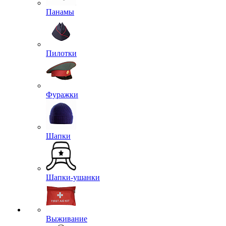
Панамы
Пилотки
Фуражки
Шапки
Шапки-ушанки
Выживание