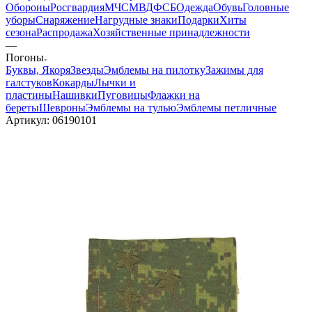
Обороны
Росгвардия
МЧС
МВД
ФСБ
Одежда
Обувь
Головные
уборы
Снаряжение
Нагрудные знаки
Подарки
Хиты
сезона
Распродажа
Хозяйственные принадлежности
—
Погоны
Буквы, Якоря
Звезды
Эмблемы на пилотку
Зажимы для
галстуков
Кокарды
Лычки и
пластины
Нашивки
Пуговицы
Флажки на
береты
Шевроны
Эмблемы на тулью
Эмблемы петличные
Артикул:
06190101