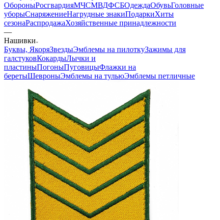
Обороны
Росгвардия
МЧС
МВД
ФСБ
Одежда
Обувь
Головные
уборы
Снаряжение
Нагрудные знаки
Подарки
Хиты
сезона
Распродажа
Хозяйственные принадлежности
—
Нашивки
Буквы, Якоря
Звезды
Эмблемы на пилотку
Зажимы для
галстуков
Кокарды
Лычки и
пластины
Погоны
Пуговицы
Флажки на
береты
Шевроны
Эмблемы на тулью
Эмблемы петличные