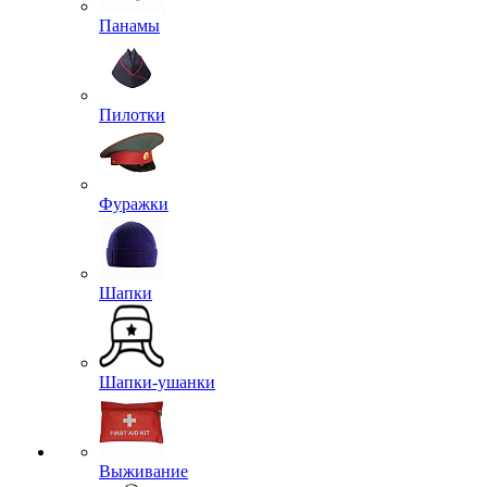
Панамы
Пилотки
Фуражки
Шапки
Шапки-ушанки
Выживание