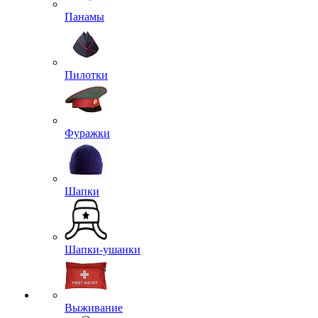
Панамы
Пилотки
Фуражки
Шапки
Шапки-ушанки
Выживание