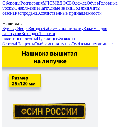
Обороны
Росгвардия
МЧС
МВД
ФСБ
Одежда
Обувь
Головные
уборы
Снаряжение
Нагрудные знаки
Подарки
Хиты
сезона
Распродажа
Хозяйственные принадлежности
—
Нашивки
Буквы, Якоря
Звезды
Эмблемы на пилотку
Зажимы для
галстуков
Кокарды
Лычки и
пластины
Погоны
Пуговицы
Флажки на
береты
Шевроны
Эмблемы на тулью
Эмблемы петличные