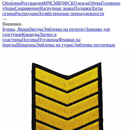
Обороны
Росгвардия
МЧС
МВД
ФСБ
Одежда
Обувь
Головные
уборы
Снаряжение
Нагрудные знаки
Подарки
Хиты
сезона
Распродажа
Хозяйственные принадлежности
—
Нашивки
Буквы, Якоря
Звезды
Эмблемы на пилотку
Зажимы для
галстуков
Кокарды
Лычки и
пластины
Погоны
Пуговицы
Флажки на
береты
Шевроны
Эмблемы на тулью
Эмблемы петличные