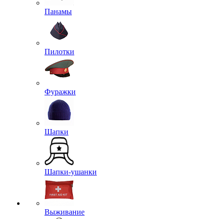
Панамы
Пилотки
Фуражки
Шапки
Шапки-ушанки
Выживание