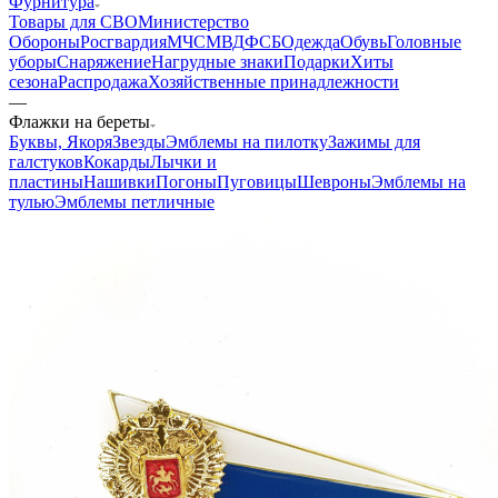
Фурнитура
Товары для СВО
Министерство
Обороны
Росгвардия
МЧС
МВД
ФСБ
Одежда
Обувь
Головные
уборы
Снаряжение
Нагрудные знаки
Подарки
Хиты
сезона
Распродажа
Хозяйственные принадлежности
—
Флажки на береты
Буквы, Якоря
Звезды
Эмблемы на пилотку
Зажимы для
галстуков
Кокарды
Лычки и
пластины
Нашивки
Погоны
Пуговицы
Шевроны
Эмблемы на
тулью
Эмблемы петличные