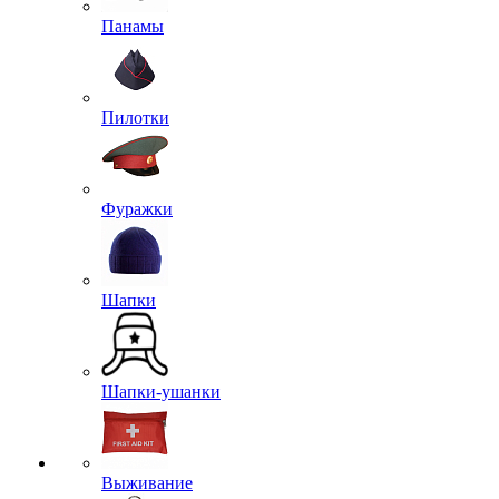
Панамы
Пилотки
Фуражки
Шапки
Шапки-ушанки
Выживание