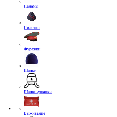
Панамы
Пилотки
Фуражки
Шапки
Шапки-ушанки
Выживание