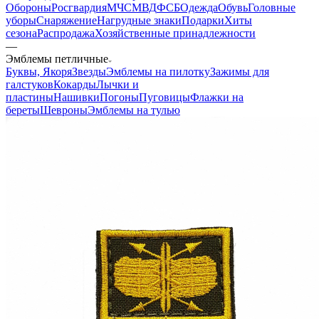
Обороны
Росгвардия
МЧС
МВД
ФСБ
Одежда
Обувь
Головные
уборы
Снаряжение
Нагрудные знаки
Подарки
Хиты
сезона
Распродажа
Хозяйственные принадлежности
—
Эмблемы петличные
Буквы, Якоря
Звезды
Эмблемы на пилотку
Зажимы для
галстуков
Кокарды
Лычки и
пластины
Нашивки
Погоны
Пуговицы
Флажки на
береты
Шевроны
Эмблемы на тулью