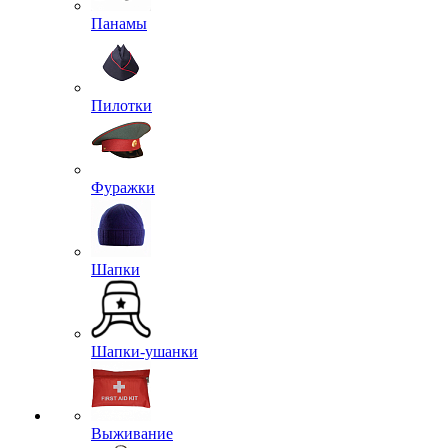
Панамы
Пилотки
Фуражки
Шапки
Шапки-ушанки
Выживание