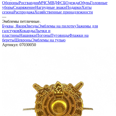
Обороны
Росгвардия
МЧС
МВД
ФСБ
Одежда
Обувь
Головные
уборы
Снаряжение
Нагрудные знаки
Подарки
Хиты
сезона
Распродажа
Хозяйственные принадлежности
—
Эмблемы петличные
Буквы, Якоря
Звезды
Эмблемы на пилотку
Зажимы для
галстуков
Кокарды
Лычки и
пластины
Нашивки
Погоны
Пуговицы
Флажки на
береты
Шевроны
Эмблемы на тулью
Артикул:
07030050