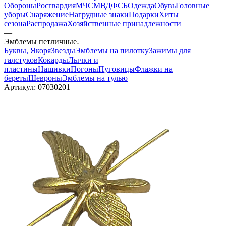
Обороны
Росгвардия
МЧС
МВД
ФСБ
Одежда
Обувь
Головные
уборы
Снаряжение
Нагрудные знаки
Подарки
Хиты
сезона
Распродажа
Хозяйственные принадлежности
—
Эмблемы петличные
Буквы, Якоря
Звезды
Эмблемы на пилотку
Зажимы для
галстуков
Кокарды
Лычки и
пластины
Нашивки
Погоны
Пуговицы
Флажки на
береты
Шевроны
Эмблемы на тулью
Артикул:
07030201