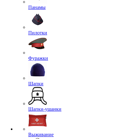
Панамы
Пилотки
Фуражки
Шапки
Шапки-ушанки
Выживание