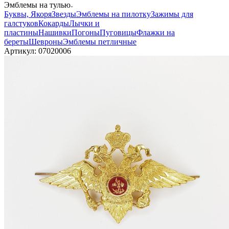
Обороны
Росгвардия
МЧС
МВД
ФСБ
Одежда
Обувь
Головные
уборы
Снаряжение
Нагрудные знаки
Подарки
Хиты
сезона
Распродажа
Хозяйственные принадлежности
—
Эмблемы на тулью
Буквы, Якоря
Звезды
Эмблемы на пилотку
Зажимы для
галстуков
Кокарды
Лычки и
пластины
Нашивки
Погоны
Пуговицы
Флажки на
береты
Шевроны
Эмблемы петличные
Артикул:
07020006