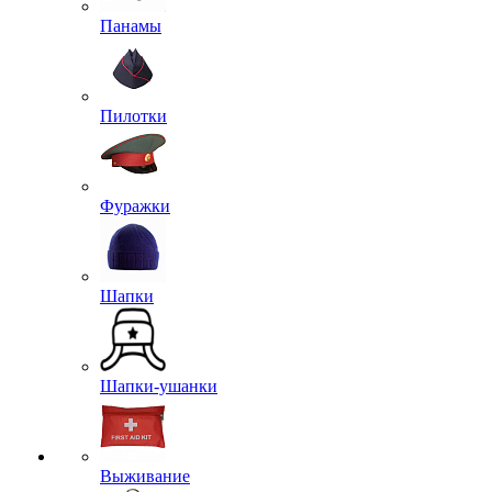
Панамы
Пилотки
Фуражки
Шапки
Шапки-ушанки
Выживание