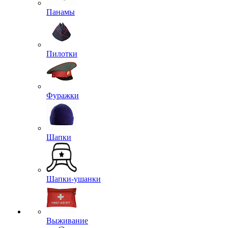
Панамы
Пилотки
Фуражки
Шапки
Шапки-ушанки
Выживание