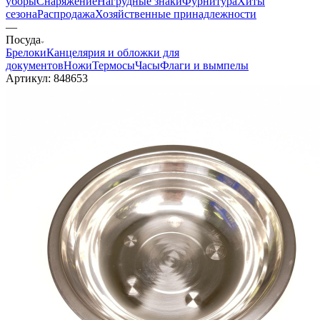
уборы
Снаряжение
Нагрудные знаки
Фурнитура
Хиты
сезона
Распродажа
Хозяйственные принадлежности
—
Посуда
Брелоки
Канцелярия и обложки для
документов
Ножи
Термосы
Часы
Флаги и вымпелы
Артикул:
848653