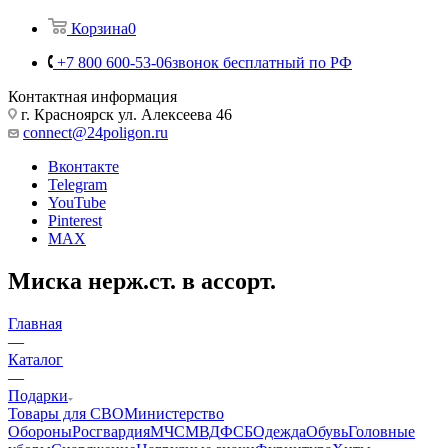
Корзина
0
+7 800 600-53-06
звонок бесплатный по РФ
Контактная информация
г. Красноярск ул. Алексеева 46
connect@24poligon.ru
Вконтакте
Telegram
YouTube
Pinterest
MAX
Миска нерж.ст. в ассорт.
Главная
—
Каталог
—
Подарки
Товары для СВО
Министерство
Обороны
Росгвардия
МЧС
МВД
ФСБ
Одежда
Обувь
Головные