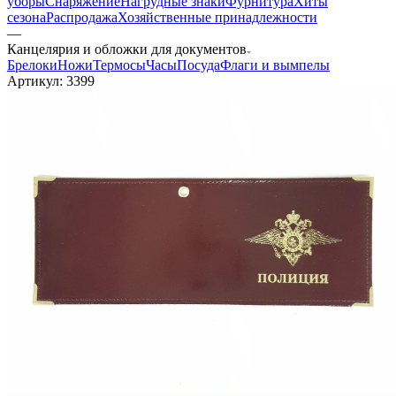
уборы
Снаряжение
Нагрудные знаки
Фурнитура
Хиты
сезона
Распродажа
Хозяйственные принадлежности
—
Канцелярия и обложки для документов
Брелоки
Ножи
Термосы
Часы
Посуда
Флаги и вымпелы
Артикул:
3399