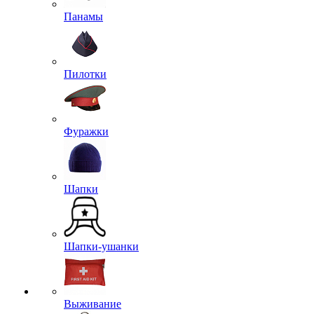
Панамы
Пилотки
Фуражки
Шапки
Шапки-ушанки
Выживание