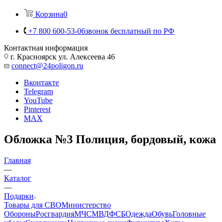
Корзина
0
+7 800 600-53-06
звонок бесплатный по РФ
Контактная информация
г. Красноярск ул. Алексеева 46
connect@24poligon.ru
Вконтакте
Telegram
YouTube
Pinterest
MAX
Обложка №3 Полиция, бордовый, кожа
Главная
—
Каталог
—
Подарки
Товары для СВО
Министерство
Обороны
Росгвардия
МЧС
МВД
ФСБ
Одежда
Обувь
Головные