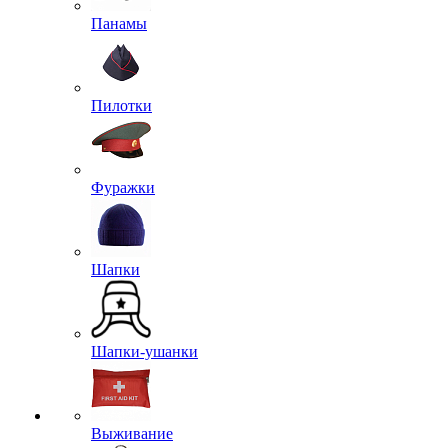
Панамы
Пилотки
Фуражки
Шапки
Шапки-ушанки
Выживание