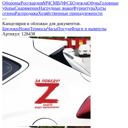
Обороны
Росгвардия
МЧС
МВД
ФСБ
Одежда
Обувь
Головные
уборы
Снаряжение
Нагрудные знаки
Фурнитура
Хиты
сезона
Распродажа
Хозяйственные принадлежности
—
Канцелярия и обложки для документов
Брелоки
Ножи
Термосы
Часы
Посуда
Флаги и вымпелы
Артикул:
128438