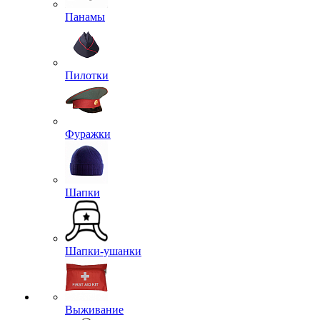
Панамы
Пилотки
Фуражки
Шапки
Шапки-ушанки
Выживание