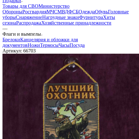
Подарки
Товары для СВО
Министерство
Обороны
Росгвардия
МЧС
МВД
ФСБ
Одежда
Обувь
Головные
уборы
Снаряжение
Нагрудные знаки
Фурнитура
Хиты
сезона
Распродажа
Хозяйственные принадлежности
—
Флаги и вымпелы
Брелоки
Канцелярия и обложки для
документов
Ножи
Термосы
Часы
Посуда
Артикул:
66703