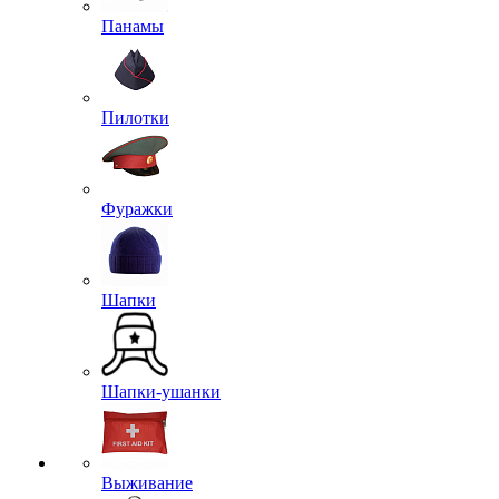
Панамы
Пилотки
Фуражки
Шапки
Шапки-ушанки
Выживание