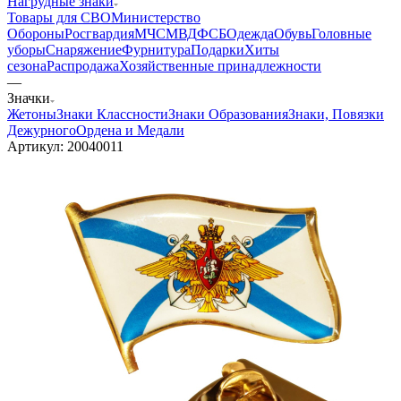
Нагрудные знаки
Товары для СВО
Министерство
Обороны
Росгвардия
МЧС
МВД
ФСБ
Одежда
Обувь
Головные
уборы
Снаряжение
Фурнитура
Подарки
Хиты
сезона
Распродажа
Хозяйственные принадлежности
—
Значки
Жетоны
Знаки Классности
Знаки Образования
Знаки, Повязки
Дежурного
Ордена и Медали
Артикул:
20040011