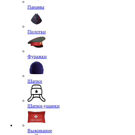
Панамы
Пилотки
Фуражки
Шапки
Шапки-ушанки
Выживание