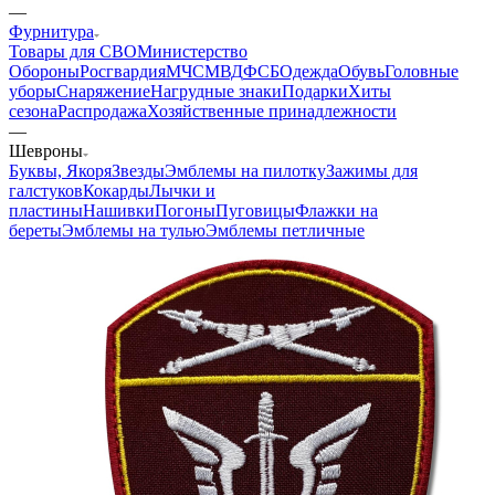
—
Фурнитура
Товары для СВО
Министерство
Обороны
Росгвардия
МЧС
МВД
ФСБ
Одежда
Обувь
Головные
уборы
Снаряжение
Нагрудные знаки
Подарки
Хиты
сезона
Распродажа
Хозяйственные принадлежности
—
Шевроны
Буквы, Якоря
Звезды
Эмблемы на пилотку
Зажимы для
галстуков
Кокарды
Лычки и
пластины
Нашивки
Погоны
Пуговицы
Флажки на
береты
Эмблемы на тулью
Эмблемы петличные