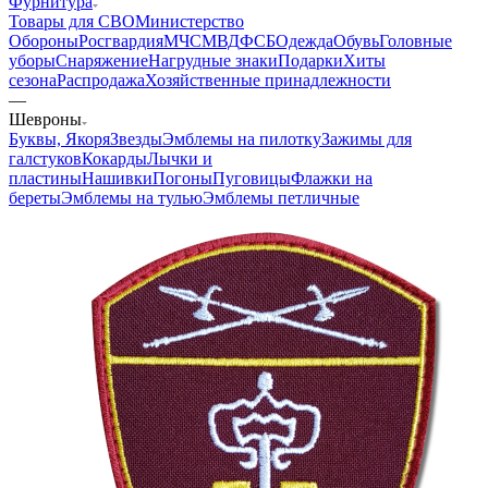
Фурнитура
Товары для СВО
Министерство
Обороны
Росгвардия
МЧС
МВД
ФСБ
Одежда
Обувь
Головные
уборы
Снаряжение
Нагрудные знаки
Подарки
Хиты
сезона
Распродажа
Хозяйственные принадлежности
—
Шевроны
Буквы, Якоря
Звезды
Эмблемы на пилотку
Зажимы для
галстуков
Кокарды
Лычки и
пластины
Нашивки
Погоны
Пуговицы
Флажки на
береты
Эмблемы на тулью
Эмблемы петличные