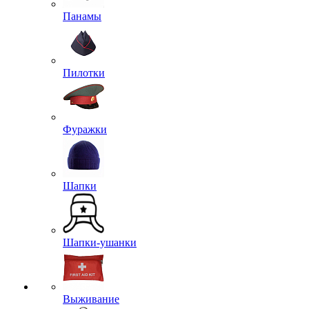
Панамы
Пилотки
Фуражки
Шапки
Шапки-ушанки
Выживание